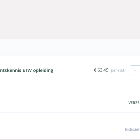
-
€ 63,45
ntskennis ETW opleiding
per stuk
VERZ
Inclusie