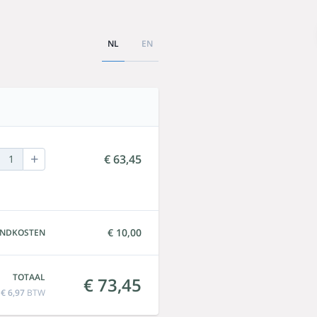
NL
EN
+
€ 63,45
1
€ 10,00
ENDKOSTEN
TOTAAL
€ 73,45
f
€ 6,97
BTW